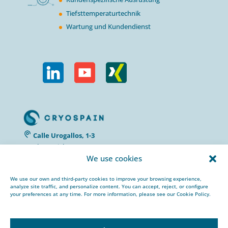
Tiefsttemperaturtechnik
Wartung und Kundendienst
Calle Urogallos, 1-3
P.I. El Cascajal 28320
We use cookies
Pinto, Madrid/ Spain
+34 912 959 367
We use our own and third-party cookies to improve your browsing experience,
cryospain@cryospain.com
analyze site traffic, and personalize content. You can accept, reject, or configure
your preferences at any time. For more information, please see our Cookie Policy.