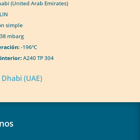
abi (United Arab Emirates)
LIN
n simple
38 mbarg
ración:
-196ºC
interior:
A240 TP 304
 Dhabi (UAE)
anos