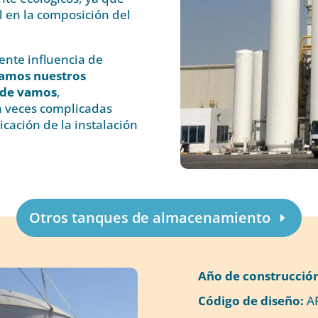
 en la composición del
iente influencia de
amos nuestros
nde vamos
,
a veces complicadas
cación de la instalación
Otros tanques de almacenamiento
Año de construcció
Código de diseño:
AP