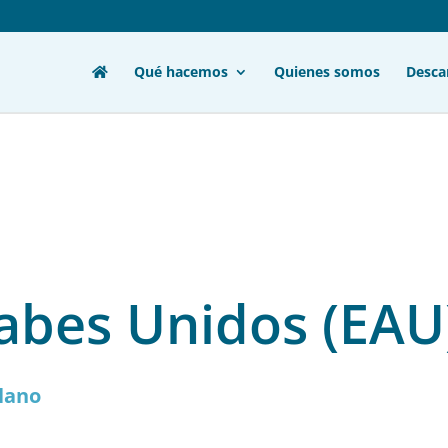
Qué hacemos
Quienes somos
Desca
abes Unidos (EAU
lano