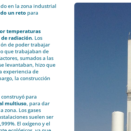
ado en la zona industrial
do un reto
para
 por temperaturas
 de radiación
. Los
ión de poder trabajar
 lo que trabajaban de
factores, sumados a las
se levantaban, hizo que
 la experiencia de
bargo, la construcción
e construyó para
al multiuso
, para dar
la zona. Los gases
nstalaciones suelen ser
999%. El oxígeno y el
te ecológicos, ya que