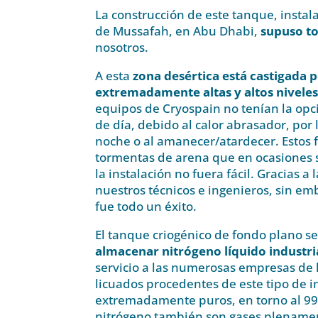
La construcción de este tanque, instal
de Mussafah, en Abu Dhabi,
supuso to
nosotros.
A esta
zona desértica está castigada
extremadamente altas y altos niveles
equipos de Cryospain no tenían la opc
de día, debido al calor abrasador, por
noche o al amanecer/atardecer. Estos 
tormentas de arena que en ocasiones 
la instalación no fuera fácil. Gracias a
nuestros técnicos e ingenieros, sin em
fue todo un éxito.
El tanque criogénico de fondo plano s
almacenar nitrógeno líquido industri
servicio a las numerosas empresas de 
licuados procedentes de este tipo de i
extremadamente puros, en torno al 99,
nitrógeno también son gases plenamen