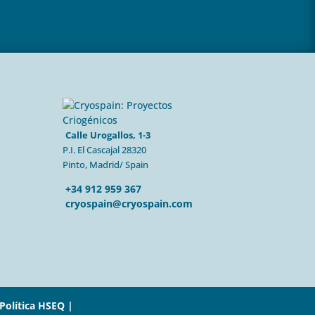
Calle Urogallos, 1-3
P.I. El Cascajal 28320
Pinto, Madrid/ Spain
+34 912 959 367
cryospain@cryospain.com
Política HSEQ |