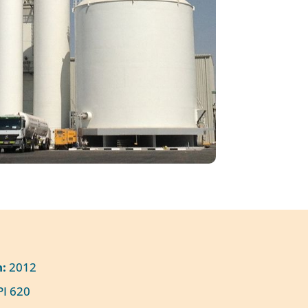
n:
2012
I 620