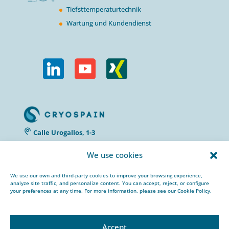
Tiefsttemperaturtechnik
Wartung und Kundendienst
Calle Urogallos, 1-3
P.I. El Cascajal 28320
We use cookies
Pinto, Madrid/ Spain
+34 912 959 367
We use our own and third-party cookies to improve your browsing experience,
cryospain@cryospain.com
analyze site traffic, and personalize content. You can accept, reject, or configure
your preferences at any time. For more information, please see our Cookie Policy.
Accept