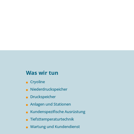
Was wir tun
Cryoline
Niederdruckspeicher
Druckspeicher
Anlagen und Stationen
Kundenspezifische Ausrüstung
Tiefsttemperaturtechnik
Wartung und Kundendienst