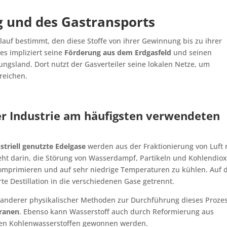
g und des Gastransports
auf bestimmt, den diese Stoffe von ihrer Gewinnung bis zu ihrer
s impliziert seine
Förderung aus dem Erdgasfeld
und seinen
ngsland. Dort nutzt der Gasverteiler seine lokalen Netze, um
rreichen.
er Industrie am häufigsten verwendeten
striell genutzte Edelgase
werden aus der Fraktionierung von Luft
eht darin, die Störung von Wasserdampf, Partikeln und Kohlendiox
komprimieren und auf sehr niedrige Temperaturen zu kühlen. Auf 
rte Destillation in die verschiedenen Gase getrennt.
tz anderer physikalischer Methoden zur Durchführung dieses Proze
ranen
. Ebenso kann Wasserstoff auch durch Reformierung aus
ten Kohlenwasserstoffen gewonnen werden.