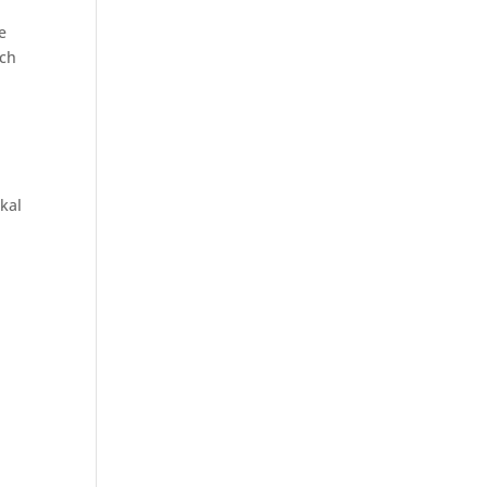
e
ich
kal