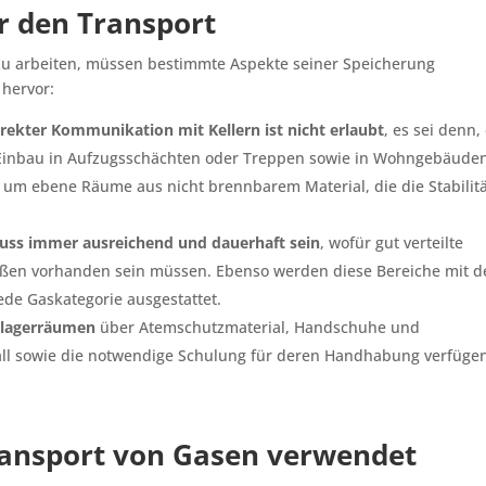
ür den Transport
 zu arbeiten, müssen bestimmte Aspekte seiner Speicherung
 hervor:
irekter Kommunikation mit Kellern ist nicht erlaubt
, es sei denn,
r Einbau in Aufzugsschächten oder Treppen sowie in Wohngebäuden
ch um ebene Räume aus nicht brennbarem Material, die die Stabilit
uss immer ausreichend und dauerhaft sein
, wofür gut verteilte
ußen vorhanden sein müssen. Ebenso werden diese Bereiche mit d
de Gaskategorie ausgestattet.
aslagerräumen
über Atemschutzmaterial, Handschuhe und
all sowie die notwendige Schulung für deren Handhabung verfüge
Transport von Gasen verwendet