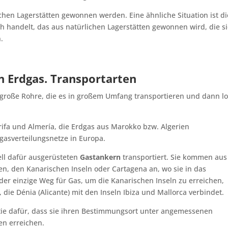
chen Lagerstätten gewonnen werden. Eine ähnliche Situation ist di
h handelt, das aus natürlichen Lagerstätten gewonnen wird, die s
.
n Erdgas. Transportarten
, große Rohre, die es in großem Umfang transportieren und dann lo
rifa und Almería, die Erdgas aus Marokko bzw. Algerien
dgasverteilungsnetze in Europa.
ell dafür ausgerüsteten
Gastankern
transportiert. Sie kommen aus
rien, den Kanarischen Inseln oder Cartagena an, wo sie in das
der einzige Weg für Gas, um die Kanarischen Inseln zu erreichen,
die Dénia (Alicante) mit den Inseln Ibiza und Mallorca verbindet.
ntie dafür, dass sie ihren Bestimmungsort unter angemessenen
en erreichen.