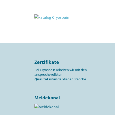
Zertifikate
Bei Cryospain arbeiten wir mit den
anspruchsvollsten
Qualitätsstandards
der Branche.
Meldekanal