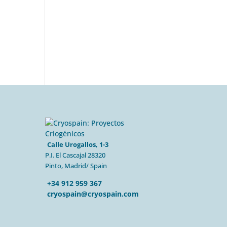
Calle Urogallos, 1-3
P.I. El Cascajal 28320
Pinto, Madrid/ Spain
+34 912 959 367
cryospain@cryospain.com