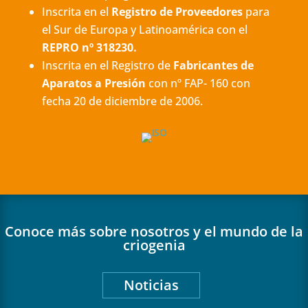
Inscrita en el
Registro de Proveedores
para
el Sur de Europa y Latinoamérica con el
REPRO nº 318230.
Inscrita en el Registro de
Fabricantes de
Aparatos a Presión
con nº FAP- 160 con
fecha 20 de diciembre de 2006.
Conoce más sobre nosotros y el mundo de la
criogenia
Noticias