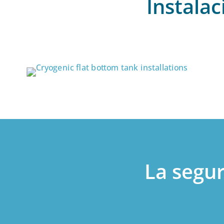
Instala
La segur