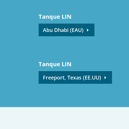
Tanque LIN
Abu Dhabi (EAU)
Tanque LIN
Freeport, Texas (EE.UU)