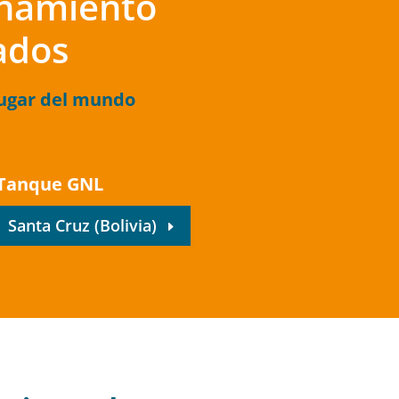
enamiento
uados
lugar del mundo
Tanque GNL
Santa Cruz (Bolivia)