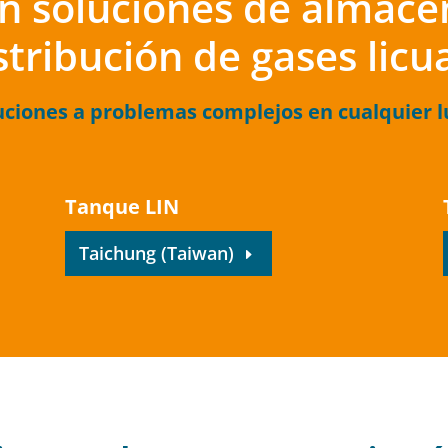
en soluciones de almac
stribución de gases lic
ciones a problemas complejos en cualquier 
Tanque LIN
Taichung (Taiwan)