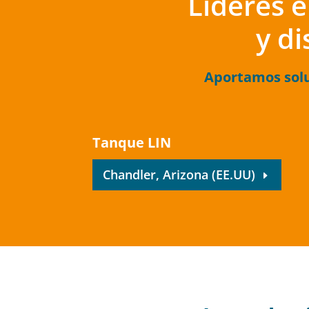
Líderes 
y di
Aportamos solu
Tanque LIN
Chandler, Arizona (EE.UU)