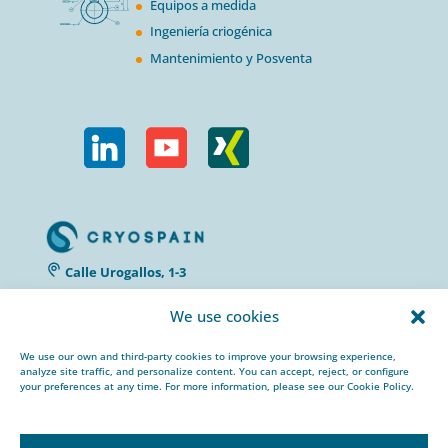
Equipos a medida
Ingeniería criogénica
Mantenimiento y Posventa
Calle Urogallos, 1-3
P.I. El Cascajal 28320
We use cookies
Pinto, Madrid/ Spain
+34 912 959 367
We use our own and third-party cookies to improve your browsing experience,
cryospain@cryospain.com
analyze site traffic, and personalize content. You can accept, reject, or configure
your preferences at any time. For more information, please see our Cookie Policy.