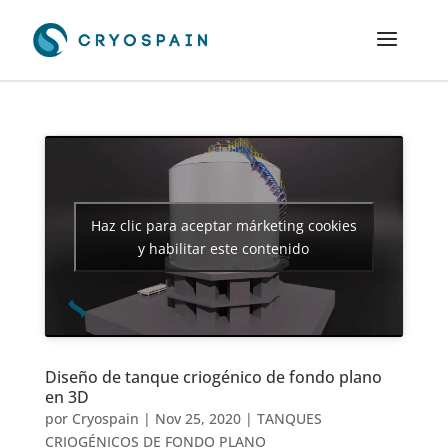
Haz clic para aceptar márketing cookies
y habilitar este contenido
Diseño de tanque criogénico de fondo plano
en 3D
por
Cryospain
|
Nov 25, 2020
|
TANQUES
CRIOGÉNICOS DE FONDO PLANO