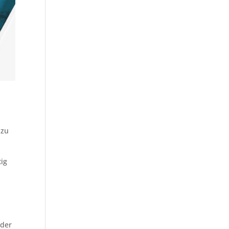
 zu
tig
oder