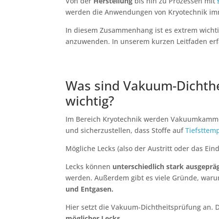
Von der
Herstellung
bis hin zu Prozessen mit
werden die Anwendungen von Kryotechnik im
In diesem Zusammenhang ist es extrem wichti
anzuwenden. In unserem kurzen Leitfaden er
Was sind Vakuum-Dichthe
wichtig?
Im Bereich Kryotechnik werden Vakuumkamme
und sicherzustellen, dass Stoffe auf
Tiefsttem
Mögliche Lecks (also der Austritt oder das Ein
Lecks können
unterschiedlich stark ausgeprä
werden. Außerdem gibt es viele Gründe, war
und Entgasen.
Hier setzt die Vakuum-Dichtheitsprüfung an. 
möglicher Lecks.