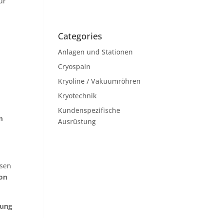
ür
Categories
Anlagen und Stationen
Cryospain
Kryoline / Vakuumröhren
Kryotechnik
Kundenspezifische
n
Ausrüstung
ssen
on
lung