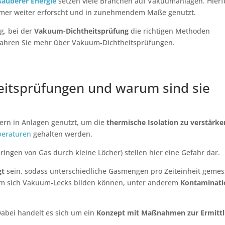
sauberer Energie
setzen viele Branchen auf Vakuumanlagen. Hierf
mer weiter erforscht und in zunehmendem Maße genutzt.
g, bei der
Vakuum-Dichtheitsprüfung
die richtigen Methoden
fahren Sie mehr über Vakuum-Dichtheitsprüfungen.
itsprüfungen und warum sind sie
rn in Anlagen genutzt, um die
thermische Isolation zu verstärke
peraturen
gehalten werden.
dringen von Gas durch kleine Löcher) stellen hier eine Gefahr dar.
gt
sein, sodass unterschiedliche Gasmengen pro Zeiteinheit geme
um sich Vakuum-Lecks bilden können, unter anderem
Kontaminati
Dabei handelt es sich um ein
Konzept mit Maßnahmen zur Ermitt