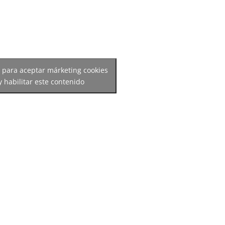
c para aceptar márketing cookies
y habilitar este contenido