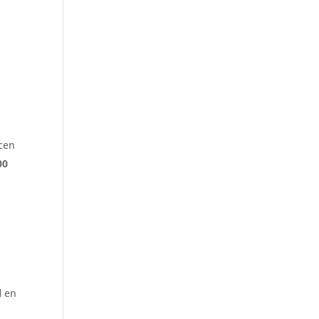
acen
00
l
en