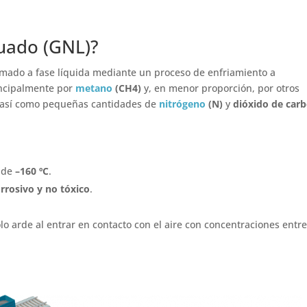
cuado (GNL)?
rmado a fase líquida mediante un proceso de enfriamiento a
incipalmente por
metano
(CH4)
y, en menor proporción, por otros
 así como pequeñas cantidades de
nitrógeno
(N)
y
dióxido de car
 de
–160 ºC
.
orrosivo y no tóxico
.
.
o arde al entrar en contacto con el aire con concentraciones entre