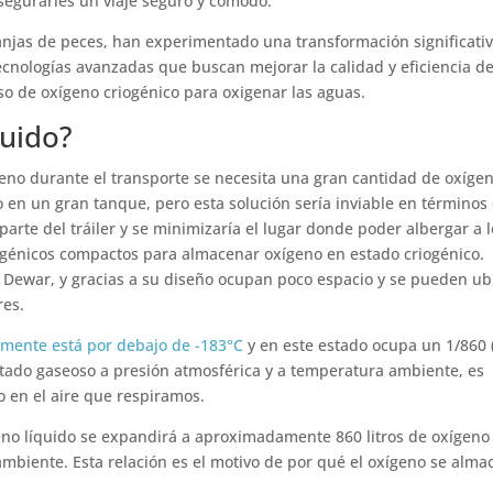
segurarles un viaje seguro y cómodo.
anjas de peces, han experimentado una transformación significati
ecnologías avanzadas que buscan mejorar la calidad y eficiencia de
so de oxígeno criogénico para oxigenar las aguas.
quido?
eno durante el transporte se necesita una gran cantidad de oxígen
o en un gran tanque, pero esta solución sería inviable en términos
parte del tráiler y se minimizaría el lugar donde poder albergar a 
iogénicos compactos para almacenar oxígeno en estado criogénico.
 Dewar, y gracias a su diseño ocupan poco espacio y se pueden ub
res.
mente está por debajo de -183°C
y en este estado ocupa un 1/860 
tado gaseoso a presión atmosférica y a temperatura ambiente, es
o en el aire que respiramos.
ígeno líquido se expandirá a aproximadamente 860 litros de oxígeno
mbiente. Esta relación es el motivo de por qué el oxígeno se alma