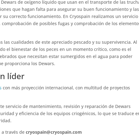
s Dewars de oxígeno líquido que usan en el transporte de las truch
aciones que hagan falta para asegurar su buen funcionamiento y la
 su correcto funcionamiento. En Cryospain realizamos un servicio
o, comprobación de posibles fugas y comprobación de los elemento
s las cualidades de este apreciado pescado y su supervivencia. Al
ndo el bienestar de los peces en un momento crítico, como es el
rtebrados que necesitan estar sumergidos en el agua para poder
ue proporciona los Dewars.
n líder
as
con más proyección internacional, con multitud de proyectos
ste servicio de mantenimiento, revisión y reparación de Dewars
uridad y eficiencia de los equipos criogénicos, lo que se traduce e
ridad.
 a través de
cryospain@cryospain.com