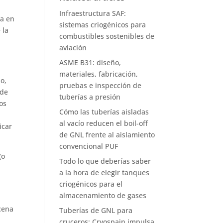
Infraestructura SAF:
va en
sistemas criogénicos para
 la
combustibles sostenibles de
aviación
ASME B31: diseño,
materiales, fabricación,
o,
pruebas e inspección de
 de
tuberías a presión
los
Cómo las tuberías aisladas
al vacío reducen el boil-off
icar
de GNL frente al aislamiento
convencional PUF
(o
Todo lo que deberías saber
a la hora de elegir tanques
criogénicos para el
almacenamiento de gases
cena
Tuberías de GNL para
cruceros: Cryospain impulsa