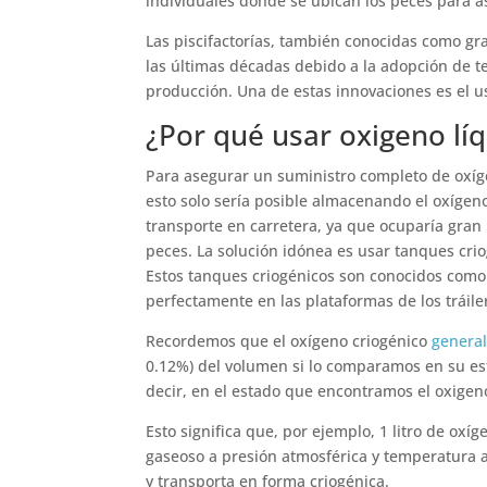
individuales donde se ubican los peces para a
Las piscifactorías, también conocidas como gr
las últimas décadas debido a la adopción de t
producción. Una de estas innovaciones es el u
¿Por qué usar oxigeno lí
Para asegurar un suministro completo de oxíg
esto solo sería posible almacenando el oxígen
transporte en carretera, ya que ocuparía gran 
peces. La solución idónea es usar tanques cr
Estos tanques criogénicos son conocidos como
perfectamente en las plataformas de los tráile
Recordemos que el oxígeno criogénico
general
0.12%) del volumen si lo comparamos en su es
decir, en el estado que encontramos el oxigen
Esto significa que, por ejemplo, 1 litro de ox
gaseoso a presión atmosférica y temperatura a
y transporta en forma criogénica.