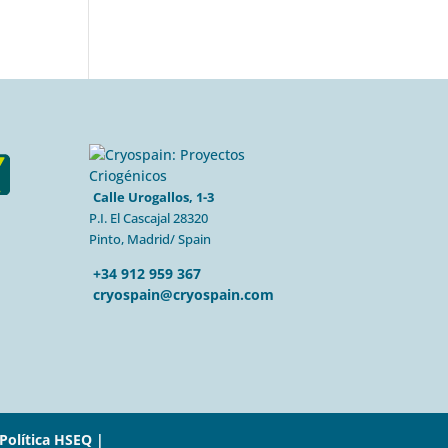
Calle Urogallos, 1-3
P.I. El Cascajal 28320
Pinto, Madrid/ Spain
+34 912 959 367
cryospain@cryospain.com
Política HSEQ |