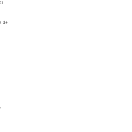
as
s
s de
n