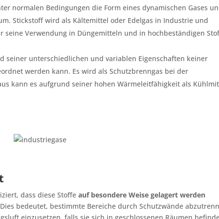
ter normalen Bedingungen die Form eines dynamischen Gases und
. Stickstoff wird als Kältemittel oder Edelgas in Industrie und
für seine Verwendung in Düngemitteln und in hochbeständigen Sto
nd seiner unterschiedlichen und variablen Eigenschaften keiner
ordnet werden kann. Es wird als Schutzbrenngas bei der
 kann es aufgrund seiner hohen Wärmeleitfähigkeit als Kühlmit
t
ziert, dass diese Stoffe
auf besondere Weise gelagert werden
n. Dies bedeutet, bestimmte Bereiche durch Schutzwände abzutren
uft einzusetzen, falls sie sich in geschlossenen Räumen befind