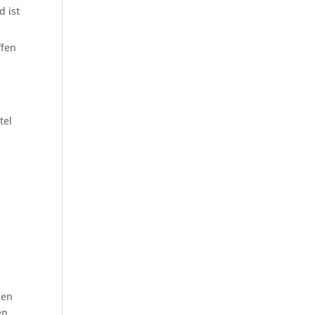
 ist
ffen
tel
nen
en.