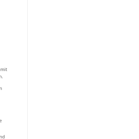
 mit
n.
en
e
und