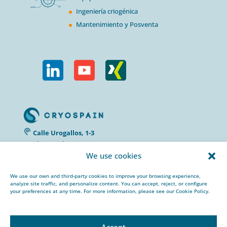
Ingeniería criogénica
Mantenimiento y Posventa
Calle Urogallos, 1-3
P.I. El Cascajal 28320
We use cookies
Pinto, Madrid/ Spain
+34 912 959 367
We use our own and third-party cookies to improve your browsing experience,
cryospain@cryospain.com
analyze site traffic, and personalize content. You can accept, reject, or configure
your preferences at any time. For more information, please see our Cookie Policy.
Accept