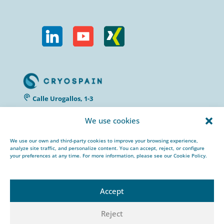
Calle Urogallos, 1-3
P.I. El Cascajal 28320
We use cookies
Pinto, Madrid/ Spain
+34 912 959 367
We use our own and third-party cookies to improve your browsing experience,
cryospain@cryospain.com
analyze site traffic, and personalize content. You can accept, reject, or configure
your preferences at any time. For more information, please see our Cookie Policy.
Accept
Reject
© 2022 CRYOSPAIN |
Aviso Legal |
Política de