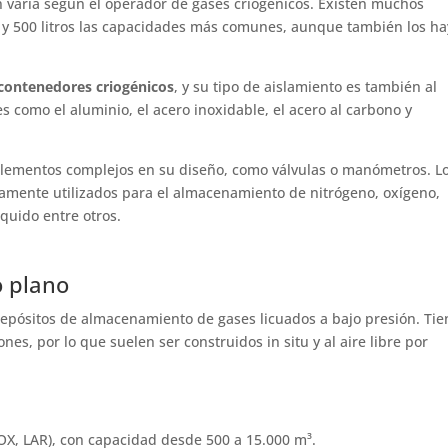
 varía según el operador de gases criogénicos. Existen muchos
50 y 500 litros las capacidades más comunes, aunque también los ha
contenedores criogénicos
, y su tipo de aislamiento es también al
les como el aluminio, el acero inoxidable, el acero al carbono y
elementos complejos en su diseño, como válvulas o manómetros. L
amente utilizados para el almacenamiento de nitrógeno, oxígeno,
íquido entre otros.
o plano
epósitos de almacenamiento de gases licuados a bajo presión. Ti
s, por lo que suelen ser construidos in situ y al aire libre por
OX, LAR), con capacidad desde 500 a 15.000 m³.