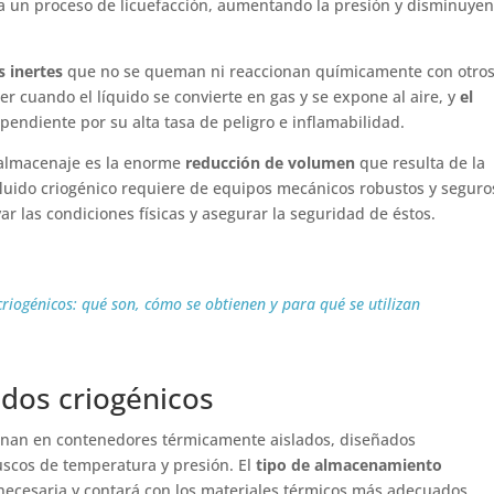
 a un proceso de licuefacción, aumentando la presión y disminuye
s inertes
que no se queman ni reaccionan químicamente con otro
 cuando el líquido se convierte en gas y se expone al aire, y
el
pendiente por su alta tasa de peligro e inflamabilidad.
a almacenaje es la enorme
reducción de volumen
que resulta de la
fluido criogénico requiere de equipos mecánicos robustos y seguro
ar las condiciones físicas y asegurar la seguridad de éstos.
criogénicos: qué son, cómo se obtienen y para qué se utilizan
dos criogénicos
enan en contenedores térmicamente aislados, diseñados
uscos de temperatura y presión. El
tipo de almacenamiento
necesaria y contará con los materiales térmicos más adecuados.