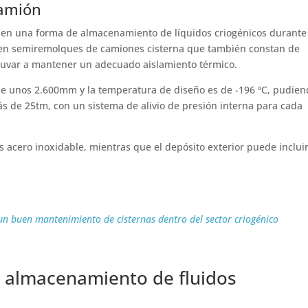
camión
nen una forma de almacenamiento de líquidos criogénicos durante
za en semiremolques de camiones cisterna que también constan de
yuvar a mantener un adecuado aislamiento térmico.
e unos 2.600mm y la temperatura de diseño es de -196 ºC, pudie
s de 25tm, con un sistema de alivio de presión interna para cada
 es acero inoxidable, mientras que el depósito exterior puede inclui
un buen mantenimiento de cisternas dentro del sector criogénico
l almacenamiento de fluidos