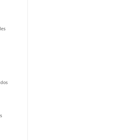
les
ados
os