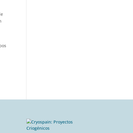
de
n
ipos