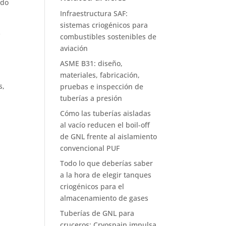
ndo
Infraestructura SAF:
sistemas criogénicos para
s
combustibles sostenibles de
aviación
ASME B31: diseño,
materiales, fabricación,
s,
pruebas e inspección de
tuberías a presión
Cómo las tuberías aisladas
al vacío reducen el boil-off
de GNL frente al aislamiento
convencional PUF
Todo lo que deberías saber
a la hora de elegir tanques
criogénicos para el
almacenamiento de gases
Tuberías de GNL para
cruceros: Cryospain impulsa