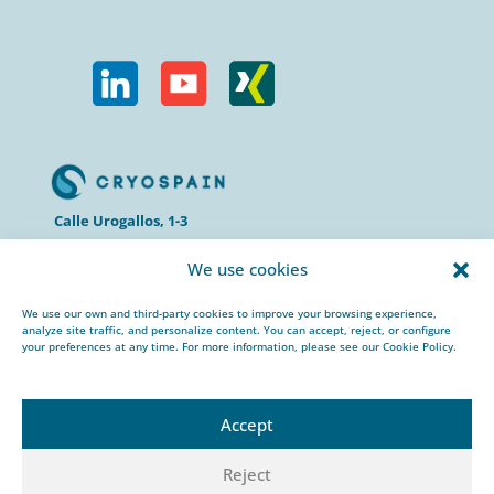
Calle Urogallos, 1-3
P.I. El Cascajal 28320
We use cookies
Pinto, Madrid/ Spain
+34 912 959 367
We use our own and third-party cookies to improve your browsing experience,
cryospain@cryospain.com
analyze site traffic, and personalize content. You can accept, reject, or configure
your preferences at any time. For more information, please see our Cookie Policy.
Accept
Reject
© 2022 CRYOSPAIN |
Aviso Legal |
Política de