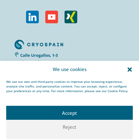
Calle Urogallos, 1-3
P.I. El Cascajal 28320
We use cookies
Pinto, Madrid/ Spain
+34 912 959 367
We use our own and third-party cookies to improve your browsing experience,
cryospain@cryospain.com
analyze site traffic, and personalize content. You can accept, reject, or configure
your preferences at any time. For more information, please see our Cookie Policy.
Accept
Reject
© 2022 CRYOSPAIN |
Aviso Legal |
Política de
Privacidad |
Política de Cookies |
Política HSEQ