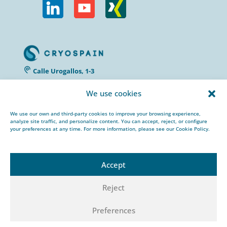
Calle Urogallos, 1-3
P.I. El Cascajal 28320
We use cookies
Pinto, Madrid/ Spain
+34 912 959 367
We use our own and third-party cookies to improve your browsing experience,
cryospain@cryospain.com
analyze site traffic, and personalize content. You can accept, reject, or configure
your preferences at any time. For more information, please see our Cookie Policy.
Accept
Reject
© 2022 CRYOSPAIN |
Aviso Legal |
Política de
Privacidad |
Política de Cookies |
Política HSEQ
Preferences
|