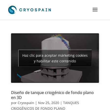
Haz clic para aceptar márketing cookies
y habilitar este contenido
Diseño de tanque criogénico de fondo plano
en 3D
por
Cryospain
|
Nov 25, 2020
|
TANQUES
CRIOGÉNICOS DE FONDO PLANO