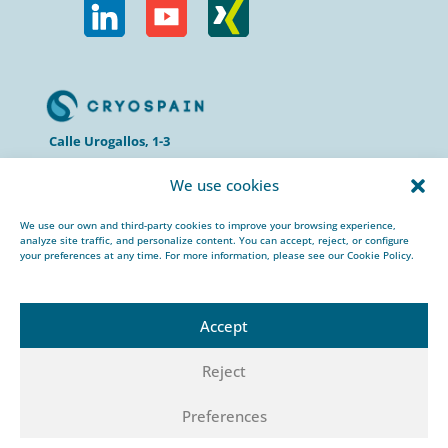
Calle Urogallos, 1-3
P.I. El Cascajal 28320
We use cookies
Pinto, Madrid/ Spain
+34 912 959 367
We use our own and third-party cookies to improve your browsing experience,
cryospain@cryospain.com
analyze site traffic, and personalize content. You can accept, reject, or configure
your preferences at any time. For more information, please see our Cookie Policy.
Accept
Reject
© 2022 CRYOSPAIN |
Aviso Legal |
Política de
Privacidad |
Política de Cookies |
Política HSEQ
Preferences
|